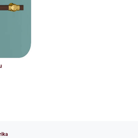
u
rika